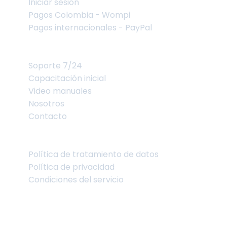
Iniciar sesión
Pagos Colombia - Wompi
Pagos internacionales - PayPal
Soporte
Soporte 7/24
Capacitación inicial
Video manuales
Nosotros
Contacto
Legal
Política de tratamiento de datos
Política de privacidad
Condiciones del servicio
©
2026
Vetesoft. Todos los derechos reservados.
Vetesoft pertenece en Colombia a