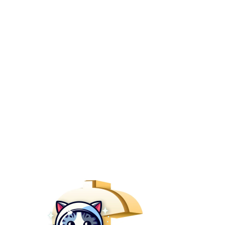
apariciones en medios que muestran cómo
Vetesoft y MIAUV siguen impulsando la
transformación digital veterinaria en
Latinoamérica.
Conocimiento práctico
Píldoras de conocimiento
con MIAUV
Recursos útiles para sacar más provecho a
MIAUV dentro de Vetesoft en gestión
comercial, análisis de indicadores y uso
inteligente de la plataforma.