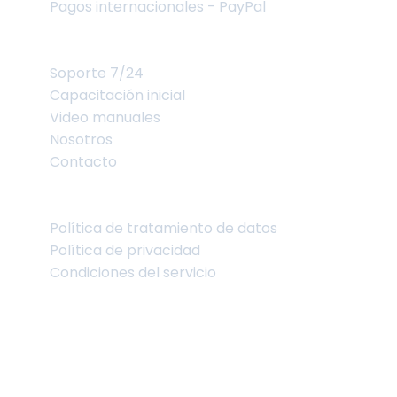
Pagos internacionales - PayPal
Soporte
Soporte 7/24
Capacitación inicial
Video manuales
Nosotros
Contacto
Legal
Política de tratamiento de datos
Política de privacidad
Condiciones del servicio
©
2026
Vetesoft. Todos los derechos reservados.
Vetesoft pertenece en Colombia a
Marquetingnet S.A.S.
y en Estados Unidos a
VETESOFT LLC
.